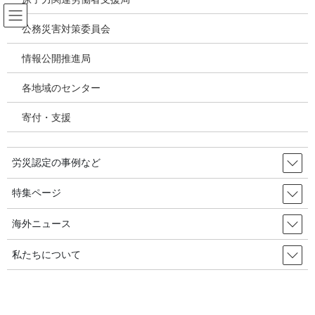
コ
ナ
ン
ビ
公務災害対策委員会
テ
ゲ
ン
ー
情報公開推進局
メディア
ツ
シ
へ
ョ
各地域のセンター
ス
ン
HOME
メディア
joshrc202511
キ
に
寄付・支援
ッ
移
プ
動
2025年10月24日
/ 最終更新日時 :
2025年10月24日
労災認定の事例など
joshrc202511
特集ページ
海外ニュース
私たちについて