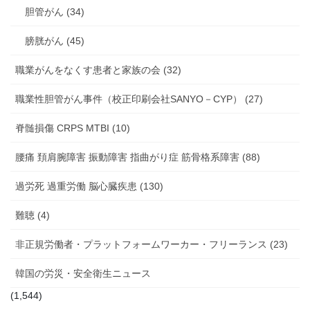
胆管がん (34)
膀胱がん (45)
職業がんをなくす患者と家族の会 (32)
職業性胆管がん事件（校正印刷会社SANYO－CYP） (27)
脊髄損傷 CRPS MTBI (10)
腰痛 頚肩腕障害 振動障害 指曲がり症 筋骨格系障害 (88)
過労死 過重労働 脳心臓疾患 (130)
難聴 (4)
非正規労働者・プラットフォームワーカー・フリーランス (23)
韓国の労災・安全衛生ニュース
(1,544)