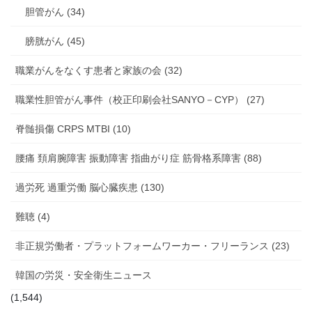
胆管がん (34)
膀胱がん (45)
職業がんをなくす患者と家族の会 (32)
職業性胆管がん事件（校正印刷会社SANYO－CYP） (27)
脊髄損傷 CRPS MTBI (10)
腰痛 頚肩腕障害 振動障害 指曲がり症 筋骨格系障害 (88)
過労死 過重労働 脳心臓疾患 (130)
難聴 (4)
非正規労働者・プラットフォームワーカー・フリーランス (23)
韓国の労災・安全衛生ニュース
(1,544)