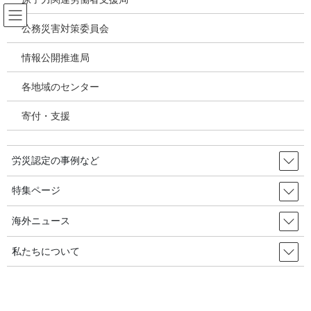
コ
ナ
ン
ビ
公務災害対策委員会
テ
ゲ
ン
ー
情報公開推進局
メディア
ツ
シ
へ
ョ
各地域のセンター
ス
ン
HOME
メディア
joshrc202409
キ
に
寄付・支援
ッ
移
プ
動
2024年8月31日
/ 最終更新日時 :
2024年8月31日
労災認定の事例など
joshrc202409
特集ページ
海外ニュース
私たちについて