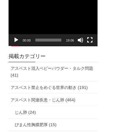
画
プ
レ
ー
ヤ
00:00
19:06
ー
掲載カテゴリー
アスベスト混入ベビーパウダー・タルク問題
(41)
アスベスト禁止をめぐる世界の動き (191)
アスベスト関連疾患・じん肺 (464)
じん肺 (24)
びまん性胸膜肥厚 (15)