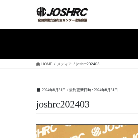
コ
ナ
ン
ビ
テ
ゲ
ン
ー
ツ
シ
へ
ョ
ス
ン
キ
に
ッ
移
HOME
メディア
joshrc202403
プ
動
2024年8月31日
/ 最終更新日時 :
2024年8月31日
joshrc202403