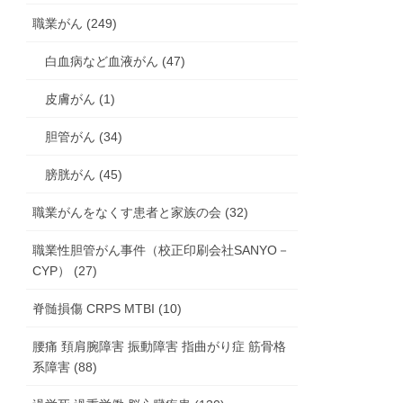
職業がん (249)
白血病など血液がん (47)
皮膚がん (1)
胆管がん (34)
膀胱がん (45)
職業がんをなくす患者と家族の会 (32)
職業性胆管がん事件（校正印刷会社SANYO－
CYP） (27)
脊髄損傷 CRPS MTBI (10)
腰痛 頚肩腕障害 振動障害 指曲がり症 筋骨格
系障害 (88)