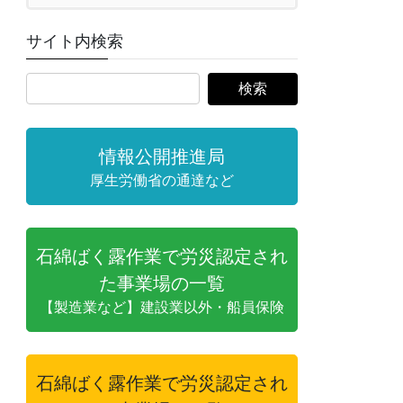
サイト内検索
情報公開推進局
厚生労働省の通達など
石綿ばく露作業で労災認定され
た事業場の一覧
【製造業など】建設業以外・船員保険
石綿ばく露作業で労災認定され