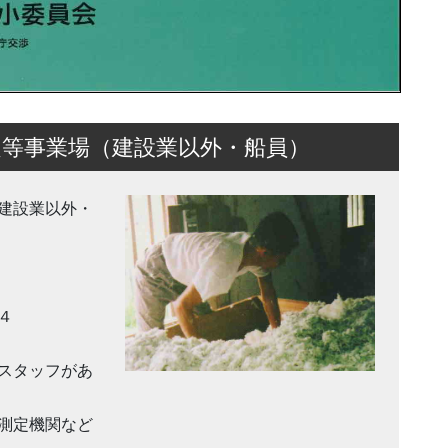
等事業場（建設業以外・船員）
（建設業以外・
４
スタッフがあ
測定機関など