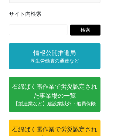
サイト内検索
情報公開推進局
厚生労働省の通達など
石綿ばく露作業で労災認定され
た事業場の一覧
【製造業など】建設業以外・船員保険
石綿ばく露作業で労災認定され