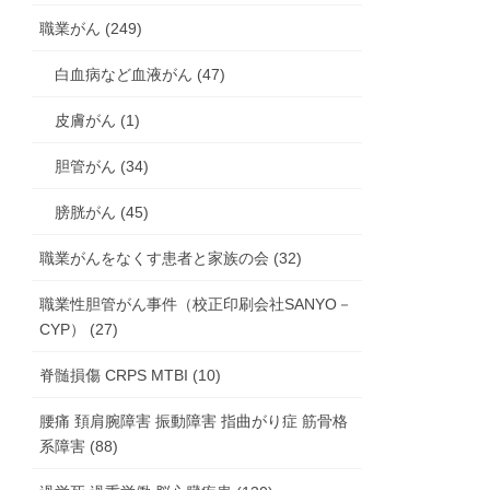
職業がん (249)
白血病など血液がん (47)
皮膚がん (1)
胆管がん (34)
膀胱がん (45)
職業がんをなくす患者と家族の会 (32)
職業性胆管がん事件（校正印刷会社SANYO－
CYP） (27)
脊髄損傷 CRPS MTBI (10)
腰痛 頚肩腕障害 振動障害 指曲がり症 筋骨格
系障害 (88)