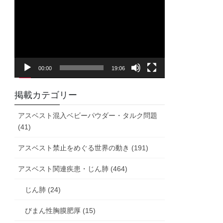
画
プ
レ
ー
ヤ
00:00
19:06
ー
掲載カテゴリー
アスベスト混入ベビーパウダー・タルク問題
(41)
アスベスト禁止をめぐる世界の動き (191)
アスベスト関連疾患・じん肺 (464)
じん肺 (24)
びまん性胸膜肥厚 (15)