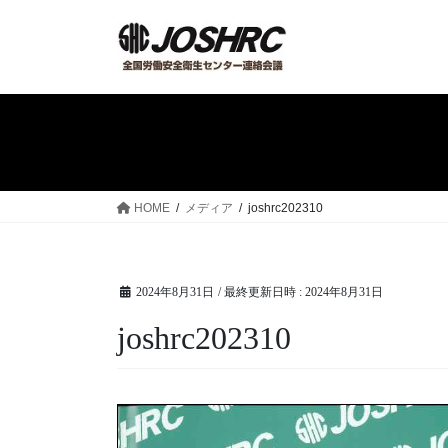
コ
ナ
ン
ビ
テ
ゲ
ン
ー
ツ
シ
へ
ョ
ス
ン
キ
に
ッ
移
HOME
メディア
joshrc202310
プ
動
2024年8月31日
/ 最終更新日時 :
2024年8月31日
joshrc202310