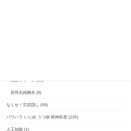
アスベスト関連疾患・じん肺 (464)
じん肺 (24)
びまん性胸膜肥厚 (15)
中皮腫 (132)
石綿肺 (17)
肺がん (55)
胸膜プラーク (16)
良性石綿胸水 (8)
なくせ！労災隠し (69)
パワハラ いじめ うつ病 精神疾患 (235)
人工知能 (1)