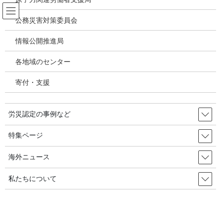
コ
ナ
ン
ビ
公務災害対策委員会
テ
ゲ
ン
ー
情報公開推進局
メディア
ツ
シ
へ
ョ
各地域のセンター
ス
ン
HOME
メディア
joshrc200701_02
キ
に
寄付・支援
ッ
移
プ
動
2020年4月29日
/ 最終更新日時 :
2020年4月29日
労災認定の事例など
joshrc200701_02
特集ページ
海外ニュース
私たちについて