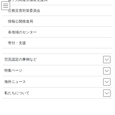
コ
ナ
ン
ビ
公務災害対策委員会
テ
ゲ
ン
ー
情報公開推進局
メディア
ツ
シ
へ
ョ
各地域のセンター
ス
ン
HOME
メディア
キ
に
20250314 補償課事務連絡 石綿確定診断等事業における石綿確定診断等の依頼に
寄付・支援
ッ
移
係る具体的方法等について
プ
動
労災認定の事例など
2026年2月16日
/ 最終更新日時 :
2026年2月16日
20250314 補償課事務連絡 石綿確定
特集ページ
診断等事業における石綿確定診断
海外ニュース
等の依頼に係る具体的方法等につ
私たちについて
いて