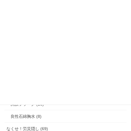
アスベスト混入ベビーパウダー・タルク問題 (41)
アスベスト禁止をめぐる世界の動き (191)
アスベスト関連疾患・じん肺 (464)
じん肺 (24)
びまん性胸膜肥厚 (15)
中皮腫 (132)
石綿肺 (17)
肺がん (55)
胸膜プラーク (16)
良性石綿胸水 (8)
なくせ！労災隠し (69)