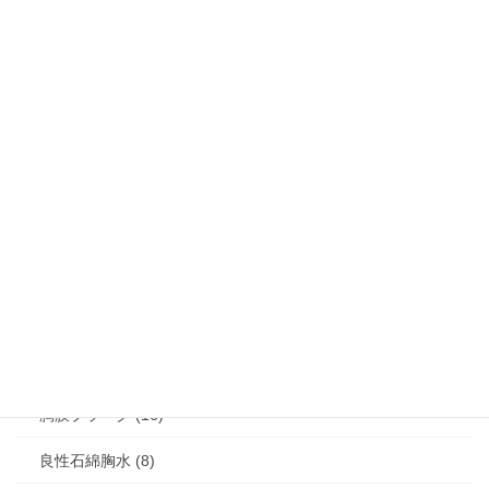
掲載カテゴリー
アスベスト混入ベビーパウダー・タルク問題 (41)
アスベスト禁止をめぐる世界の動き (191)
アスベスト関連疾患・じん肺 (464)
じん肺 (24)
びまん性胸膜肥厚 (15)
中皮腫 (132)
石綿肺 (17)
肺がん (55)
胸膜プラーク (16)
良性石綿胸水 (8)