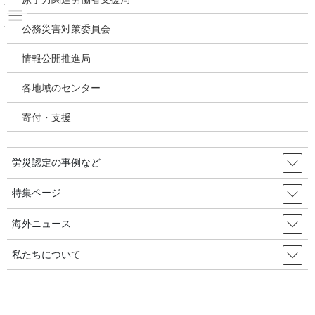
コ
ナ
ン
ビ
公務災害対策委員会
テ
ゲ
ン
ー
情報公開推進局
メディア
ツ
シ
へ
ョ
各地域のセンター
ス
ン
HOME
メディア
石綿曝露－第2部第1章
キ
に
寄付・支援
ッ
移
プ
動
2020年10月15日
/ 最終更新日時 :
2020年10月15日
労災認定の事例など
石綿曝露－第2部第1章
特集ページ
海外ニュース
私たちについて