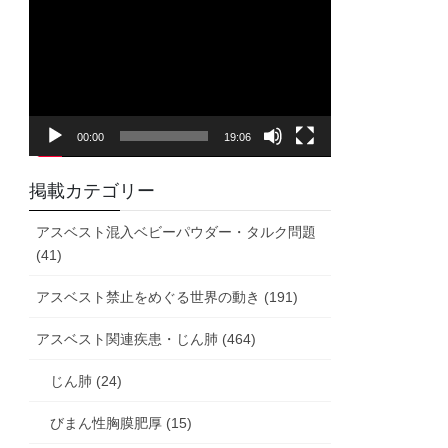
画
プ
レ
ー
ヤ
00:00
19:06
ー
掲載カテゴリー
アスベスト混入ベビーパウダー・タルク問題
(41)
アスベスト禁止をめぐる世界の動き (191)
アスベスト関連疾患・じん肺 (464)
じん肺 (24)
びまん性胸膜肥厚 (15)