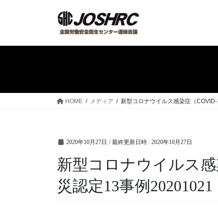
コ
ナ
ン
ビ
テ
ゲ
ン
ー
ツ
シ
へ
ョ
ス
ン
キ
に
ッ
移
HOME
メディア
新型コロナウイルス感染症（COVID-1
プ
動
2020年10月27日
/ 最終更新日時 :
2020年10月27日
新型コロナウイルス感染
災認定13事例20201021