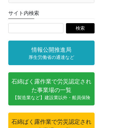
サイト内検索
情報公開推進局
厚生労働省の通達など
石綿ばく露作業で労災認定され
た事業場の一覧
【製造業など】建設業以外・船員保険
石綿ばく露作業で労災認定され