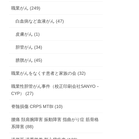
職業がん (249)
白血病など血液がん (47)
皮膚がん (1)
胆管がん (34)
膀胱がん (45)
職業がんをなくす患者と家族の会 (32)
職業性胆管がん事件（校正印刷会社SANYO－
CYP） (27)
脊髄損傷 CRPS MTBI (10)
腰痛 頚肩腕障害 振動障害 指曲がり症 筋骨格
系障害 (88)