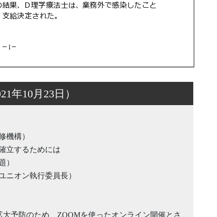
1年10月23日）
修機構）
確立するためには
題）
ユニオン執行委員長）
）拡大予防のため、ZOOMを使ったオンライン開催とさ