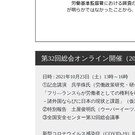
第32回総会オンライン開催（202
日時 : 2021年10月23日（土）13時～16時
①記念講演 呉学殊氏（労働政策研究・研
「フリ―ランスらが労働者としての権利を
－諸外国ならびに日本の現状と課題」（仮
②特別報告 土屋俊明氏（ウーバーイーツ
③全国安全センター第32回総会議事
新型コロナウイルス感染症（COVID-19