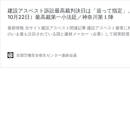
建設アスベスト訴訟最高裁判決日は「追って指定」。
10月22日）最高裁第一小法廷／神奈川第１陣
最新情報 当サイト建設アスベスト関連記事 建設アスベスト被害に
のいま最も注目されている国と建材メーカー（企業）して損害賠償
建
第一陣」の最高裁判所（第 …
続きを読む
設
ア
全国労働安全衛生センター連絡会議
ス
ベ
ス
ト
訴
訟
最
高
裁
判
決
日