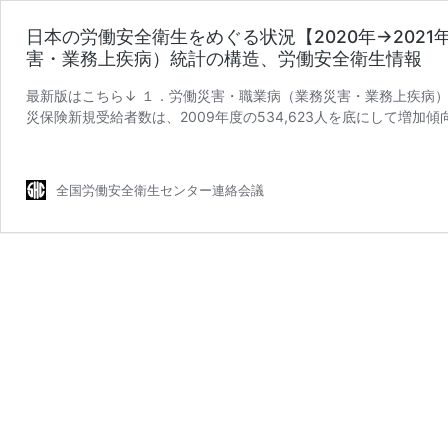
日本の労働安全衛生をめぐる状況【2020年→202
害・業務上疾病）統計の構造、労働安全衛生情報
最新版はこちら↓ １．労働災害・職業病（業務災害・業務上疾病）
災保険新規受給者数は、2009年度の534,623人を底にして増加傾
日
レベル …
続きを読む
本
の
全国労働安全衛生センター連絡会議
労
働
安
全
衛
生
を
め
ぐ
る
状
況