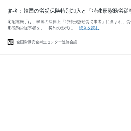
参考：韓国の労災保険特別加入と「特殊形態勤労従事者」
宅配運転手は、韓国の法律上「特殊形態勤労従事者」に含まれ、労
参
形態勤労従事者を、「契約の形式に …
続きを読む
考：
韓
全国労働安全衛生センター連絡会議
国
の
労
災
保
険
特
別
加
入
と
「特
殊
形